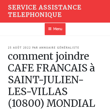
Aller
SERVICE ASSISTANCE
au
TELEPHONIQUE
contenu
principal
Menu
PUBLIÉ
25 AOÛT 2022
PAR
ANNUAIRE GÉNÉRALISTE
LE
comment joindre
CAFE FRANCAIS à
SAINT-JULIEN-
LES-VILLAS
(10800) MONDIAL