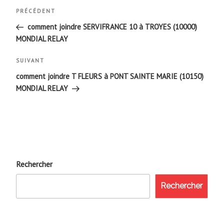
Navigation
Article
PRÉCÉDENT
de
précédent
comment joindre SERVIFRANCE 10 à TROYES (10000)
MONDIAL RELAY
l’article
Article
SUIVANT
suivant
comment joindre T FLEURS à PONT SAINTE MARIE (10150)
MONDIAL RELAY
Rechercher
Rechercher