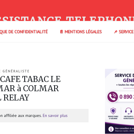
SSISTANCE TELEPHON
IQUE DE CONFIDENTIALITÉ
📄 MENTIONS LÉGALES
📌 SERVIC
E GÉNÉRALISTE
 CAFE TABAC LE
MAR à COLMAR
L RELAY
n affiliée aux marques.
En savoir plus