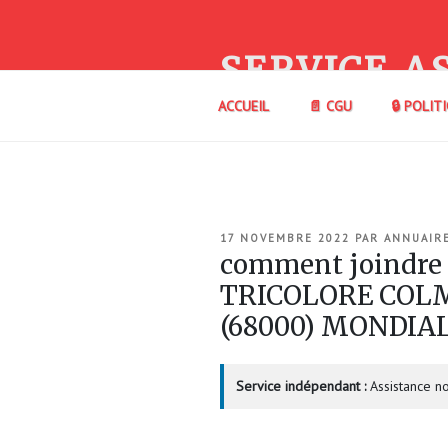
Aller
au
contenu
SERVICE A
principal
ACCUEIL
📄 CGU
🔒 POLIT
PUBLIÉ
17 NOVEMBRE 2022
PAR
ANNUAIR
LE
comment joindre
TRICOLORE COL
(68000) MONDIA
Service indépendant :
Assistance no