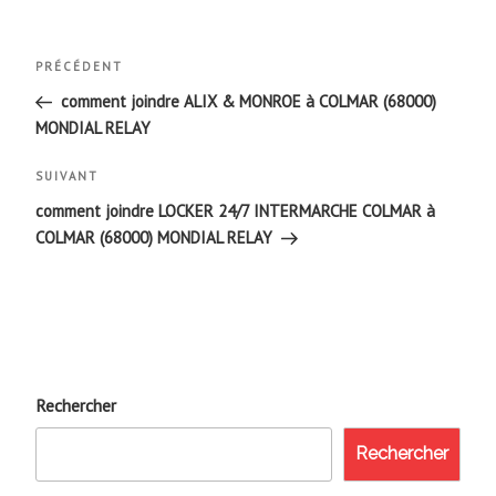
Navigation
Article
PRÉCÉDENT
de
précédent
comment joindre ALIX & MONROE à COLMAR (68000)
MONDIAL RELAY
l’article
Article
SUIVANT
suivant
comment joindre LOCKER 24/7 INTERMARCHE COLMAR à
COLMAR (68000) MONDIAL RELAY
Rechercher
Rechercher