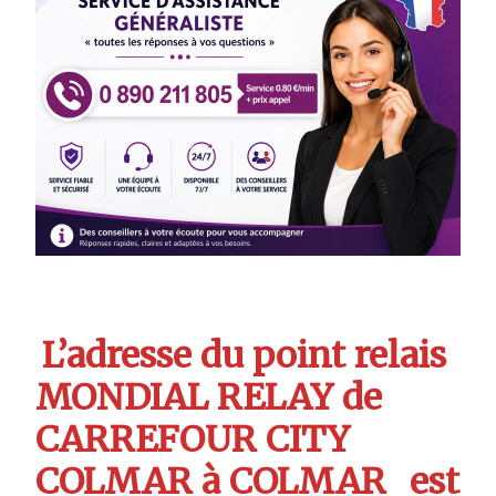
L’adresse du point relais
MONDIAL RELAY de
CARREFOUR CITY
COLMAR à COLMAR
est