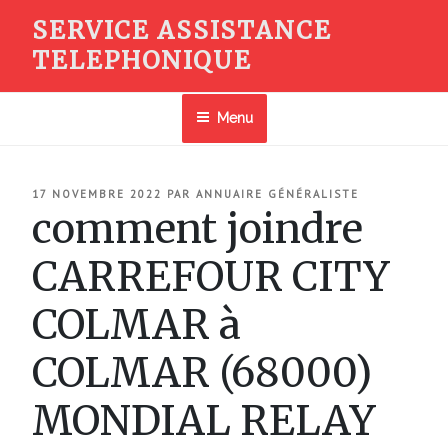
Aller
SERVICE ASSISTANCE
au
TELEPHONIQUE
contenu
principal
Menu
PUBLIÉ
17 NOVEMBRE 2022
PAR
ANNUAIRE GÉNÉRALISTE
LE
comment joindre
CARREFOUR CITY
COLMAR à
COLMAR (68000)
MONDIAL RELAY