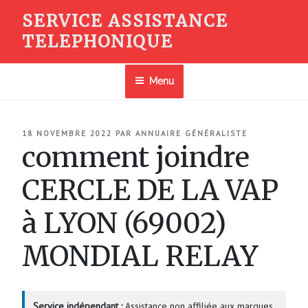
Aller
SERVICE ASSISTANCE
au
TELEPHONIQUE
contenu
principal
Menu
PUBLIÉ
18 NOVEMBRE 2022
PAR
ANNUAIRE GÉNÉRALISTE
LE
comment joindre
CERCLE DE LA VAP
à LYON (69002)
MONDIAL RELAY
Service indépendant :
Assistance non affiliée aux marques.