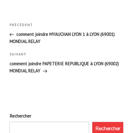
Navigation
Article
PRÉCÉDENT
de
précédent
comment joindre MYAUCHAN LYON 1 à LYON (69001)
MONDIAL RELAY
l’article
Article
SUIVANT
suivant
comment joindre PAPETERIE REPUBLIQUE à LYON (69002)
MONDIAL RELAY
Rechercher
Rechercher