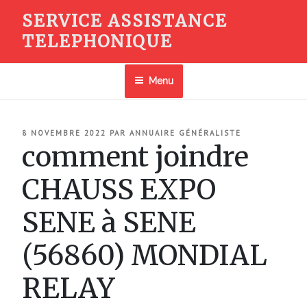
Aller
SERVICE ASSISTANCE
au
TELEPHONIQUE
contenu
principal
Menu
PUBLIÉ
8 NOVEMBRE 2022
PAR
ANNUAIRE GÉNÉRALISTE
LE
comment joindre
CHAUSS EXPO
SENE à SENE
(56860) MONDIAL
RELAY