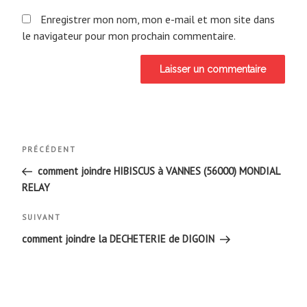
Enregistrer mon nom, mon e-mail et mon site dans
le navigateur pour mon prochain commentaire.
Navigation
Article
PRÉCÉDENT
de
précédent
comment joindre HIBISCUS à VANNES (56000) MONDIAL
RELAY
l’article
Article
SUIVANT
suivant
comment joindre la DECHETERIE de DIGOIN