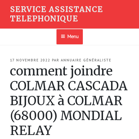
Aller
SERVICE ASSISTANCE
au
TELEPHONIQUE
contenu
principal
Menu
PUBLIÉ
17 NOVEMBRE 2022
PAR
ANNUAIRE GÉNÉRALISTE
LE
comment joindre
COLMAR CASCADA
BIJOUX à COLMAR
(68000) MONDIAL
RELAY