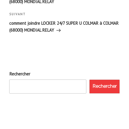
(68000) MONDIAL RELAY
l’article
Article
SUIVANT
suivant
comment joindre LOCKER 24/7 SUPER U COLMAR à COLMAR
(68000) MONDIAL RELAY
Rechercher
Rechercher