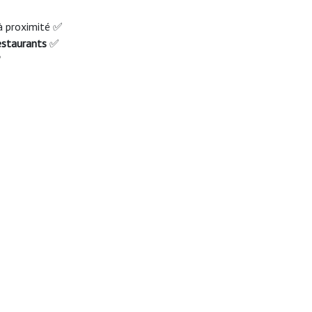
 à proximité ✅
estaurants
✅
✅