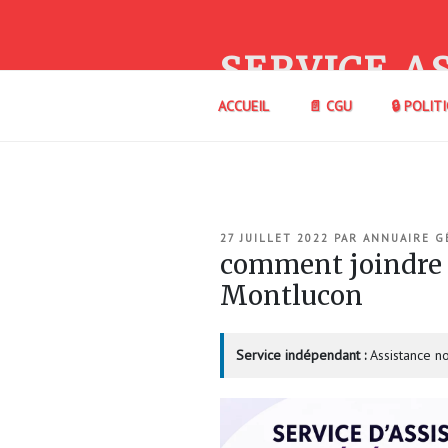
Aller
au
contenu
SERVICE A
principal
ACCUEIL
📄 CGU
🔒 POLIT
PUBLIÉ
27 JUILLET 2022
PAR
ANNUAIRE G
LE
comment joindre 
Montlucon
Service indépendant :
Assistance no