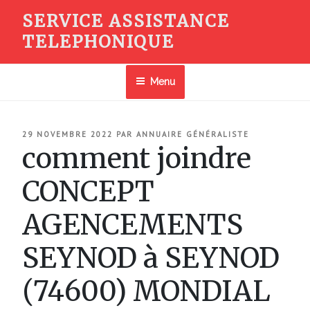
Aller
SERVICE ASSISTANCE
au
TELEPHONIQUE
contenu
principal
Menu
PUBLIÉ
29 NOVEMBRE 2022
PAR
ANNUAIRE GÉNÉRALISTE
LE
comment joindre
CONCEPT
AGENCEMENTS
SEYNOD à SEYNOD
(74600) MONDIAL