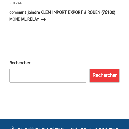
Article
SUIVANT
suivant
comment joindre CLEM IMPORT EXPORT à ROUEN (76100)
MONDIAL RELAY
Rechercher
Rechercher
🍪 Ce site utilise des cookies pour améliorer votre expérience