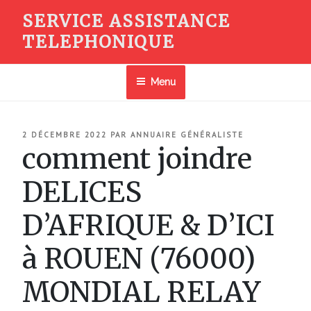
Aller
SERVICE ASSISTANCE
au
TELEPHONIQUE
contenu
principal
Menu
PUBLIÉ
2 DÉCEMBRE 2022
PAR
ANNUAIRE GÉNÉRALISTE
LE
comment joindre
DELICES
D’AFRIQUE & D’ICI
à ROUEN (76000)
MONDIAL RELAY