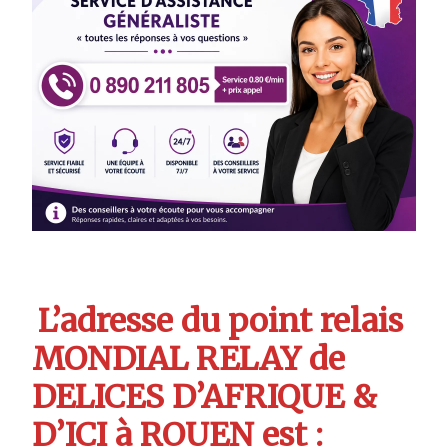
L’adresse du point relais
MONDIAL RELAY de
DELICES D’AFRIQUE &
D’ICI à ROUEN est :