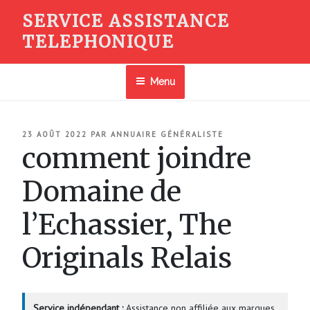
Aller
SERVICE ASSISTANCE
au
TELEPHONIQUE
contenu
principal
Menu
PUBLIÉ
23 AOÛT 2022
PAR
ANNUAIRE GÉNÉRALISTE
LE
comment joindre
Domaine de
l’Echassier, The
Originals Relais
Service indépendant :
Assistance non affiliée aux marques.