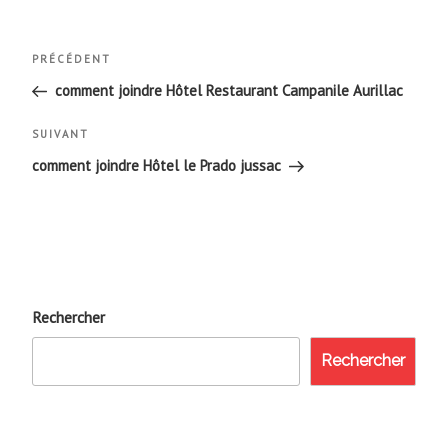
Navigation
Article
PRÉCÉDENT
de
précédent
comment joindre Hôtel Restaurant Campanile Aurillac
l’article
Article
SUIVANT
suivant
comment joindre Hôtel le Prado jussac
Rechercher
Rechercher