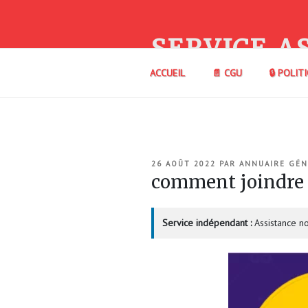
Aller
au
contenu
SERVICE A
principal
ACCUEIL
📄 CGU
🔒 POLIT
PUBLIÉ
26 AOÛT 2022
PAR
ANNUAIRE GÉN
LE
comment joindre
Service indépendant :
Assistance no