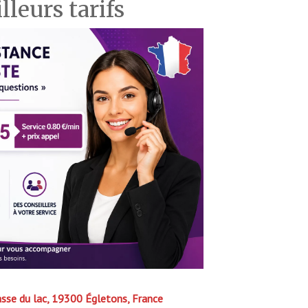
lleurs tarifs
sse du lac, 19300 Égletons, France