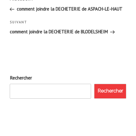
Article
de
précédent
comment joindre la DECHETERIE de ASPACH-LE-HAUT
l’article
Article
SUIVANT
suivant
comment joindre la DECHETERIE de BLODELSHEIM
Rechercher
Rechercher