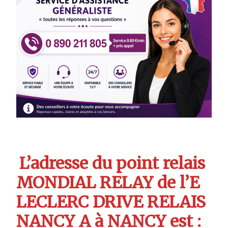
L’adresse du point relais
MONDIAL RELAY de l’E
LECLERC DRIVE RELAIS
NANCY A à NANCY est :