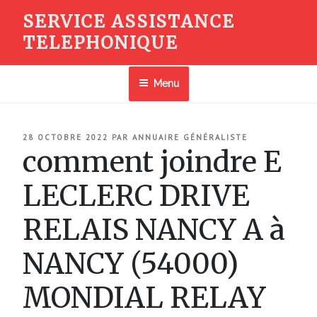
Aller
SERVICE ASSISTANCE
au
TELEPHONIQUE
contenu
principal
Menu
PUBLIÉ
28 OCTOBRE 2022
PAR
ANNUAIRE GÉNÉRALISTE
LE
comment joindre E
LECLERC DRIVE
RELAIS NANCY A à
NANCY (54000)
MONDIAL RELAY