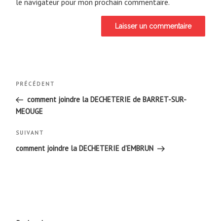
le navigateur pour mon prochain commentaire.
Navigation
Article
PRÉCÉDENT
de
précédent
comment joindre la DECHETERIE de BARRET-SUR-
MEOUGE
l’article
Article
SUIVANT
suivant
comment joindre la DECHETERIE d’EMBRUN