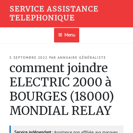
Aller
SERVICE ASSISTANCE
au
TELEPHONIQUE
contenu
principal
Menu
PUBLIÉ
5 SEPTEMBRE 2022
PAR
ANNUAIRE GÉNÉRALISTE
LE
comment joindre
ELECTRIC 2000 à
BOURGES (18000)
MONDIAL RELAY
Service indépendant :
Assistance non affiliée aux marques.