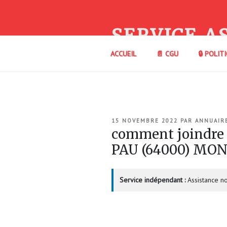
Aller
au
contenu
SERVICE A
principal
ACCUEIL
📄 CGU
🔒 POLIT
PUBLIÉ
15 NOVEMBRE 2022
PAR
ANNUAIR
LE
comment joindre
PAU (64000) MO
Service indépendant :
Assistance no