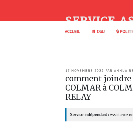
Aller
au
contenu
SERVICE A
principal
ACCUEIL
📄 CGU
🔒 POLIT
PUBLIÉ
17 NOVEMBRE 2022
PAR
ANNUAIR
LE
comment joindre
COLMAR à COLM
RELAY
Service indépendant :
Assistance no