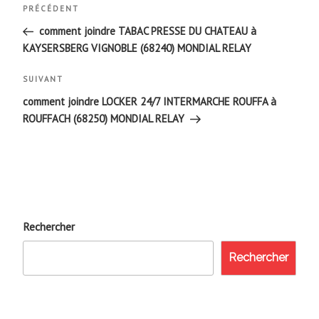
Navigation
Article
PRÉCÉDENT
de
précédent
comment joindre TABAC PRESSE DU CHATEAU à
KAYSERSBERG VIGNOBLE (68240) MONDIAL RELAY
l’article
Article
SUIVANT
suivant
comment joindre LOCKER 24/7 INTERMARCHE ROUFFA à
ROUFFACH (68250) MONDIAL RELAY
Rechercher
Rechercher