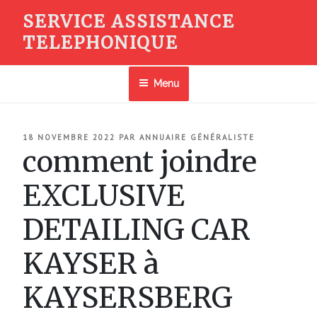
Aller
SERVICE ASSISTANCE
au
TELEPHONIQUE
contenu
principal
Menu
PUBLIÉ
18 NOVEMBRE 2022
PAR
ANNUAIRE GÉNÉRALISTE
LE
comment joindre
EXCLUSIVE
DETAILING CAR
KAYSER à
KAYSERSBERG