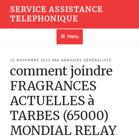
Aller
SERVICE ASSISTANCE
au
TELEPHONIQUE
contenu
principal
Menu
PUBLIÉ
15 NOVEMBRE 2022
PAR
ANNUAIRE GÉNÉRALISTE
LE
comment joindre
FRAGRANCES
ACTUELLES à
TARBES (65000)
MONDIAL RELAY