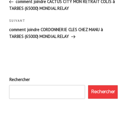
de
précédent
comment joindre CACTUS CITY MON RETRAIT COLIS à
TARBES (65000) MONDIAL RELAY
l’article
Article
SUIVANT
suivant
comment joindre CORDONNERIE CLES CHEZ MANU à
TARBES (65000) MONDIAL RELAY
Rechercher
Rechercher