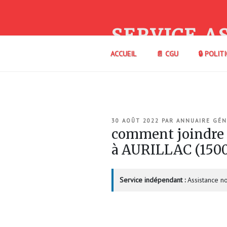
Aller
au
contenu
SERVICE A
principal
ACCUEIL
📄 CGU
🔒 POLIT
PUBLIÉ
30 AOÛT 2022
PAR
ANNUAIRE GÉN
LE
comment joindre
à AURILLAC (15
Service indépendant :
Assistance no