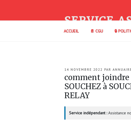
Aller
au
contenu
SERVICE A
principal
ACCUEIL
📄 CGU
🔒 POLIT
PUBLIÉ
14 NOVEMBRE 2022
PAR
ANNUAIR
LE
comment joindre
SOUCHEZ à SOUC
RELAY
Service indépendant :
Assistance no