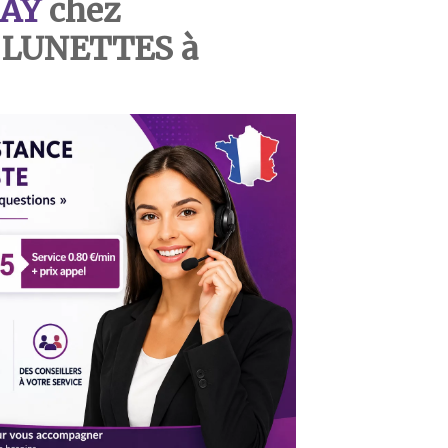
AY
chez
E LUNETTES
à