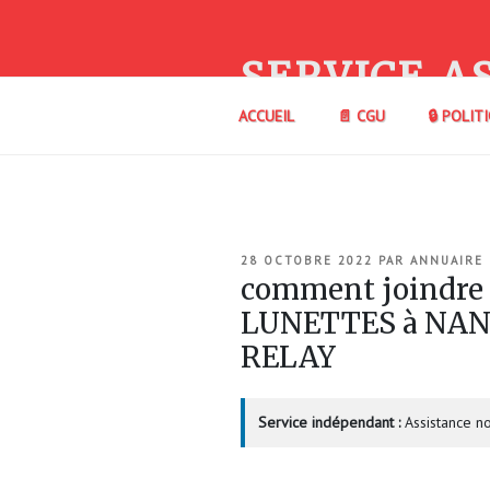
Aller
au
contenu
SERVICE A
principal
ACCUEIL
📄 CGU
🔒 POLIT
PUBLIÉ
28 OCTOBRE 2022
PAR
ANNUAIRE
LE
comment joindre
LUNETTES à NAN
RELAY
Service indépendant :
Assistance no