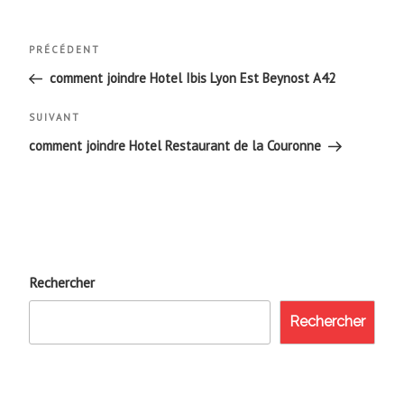
Navigation
Article
PRÉCÉDENT
de
précédent
comment joindre Hotel Ibis Lyon Est Beynost A42
l’article
Article
SUIVANT
suivant
comment joindre Hotel Restaurant de la Couronne
Rechercher
Rechercher