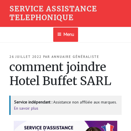
Aller
SERVICE ASSISTANCE
au
TELEPHONIQUE
contenu
principal
Menu
PUBLIÉ
26 JUILLET 2022
PAR
ANNUAIRE GÉNÉRALISTE
LE
comment joindre
Hotel Buffet SARL
Service indépendant :
Assistance non affiliée aux marques.
En savoir plus