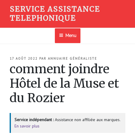
Aller
SERVICE ASSISTANCE
au
TELEPHONIQUE
contenu
principal
Menu
PUBLIÉ
17 AOÛT 2022
PAR
ANNUAIRE GÉNÉRALISTE
LE
comment joindre
Hôtel de la Muse et
du Rozier
Service indépendant :
Assistance non affiliée aux marques.
En savoir plus