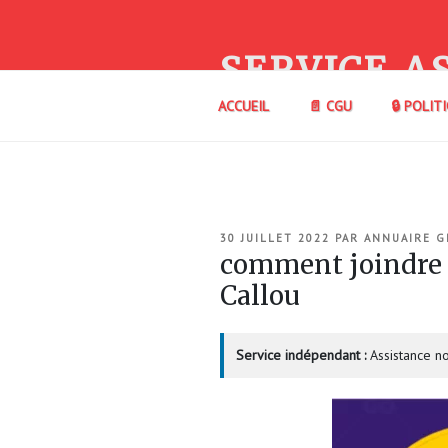
Aller
au
contenu
SERVICE A
principal
ACCUEIL
📄 CGU
🔒 POLIT
PUBLIÉ
30 JUILLET 2022
PAR
ANNUAIRE G
LE
comment joindre 
Callou
Service indépendant :
Assistance no