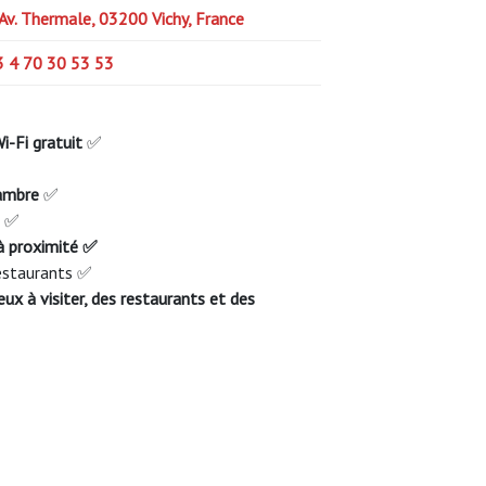
Av. Thermale, 03200 Vichy, France
 4 70 30 53 53
i-Fi gratuit
✅
hambre
✅
s ✅
 à proximité ✅
restaurants ✅
eux à visiter, des restaurants et des