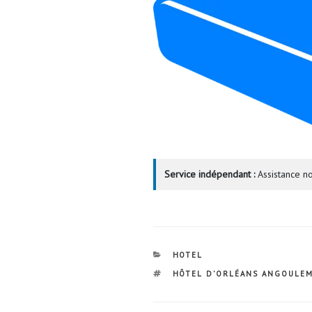
Service indépendant :
Assistance no
CATÉGORIES
HOTEL
ÉTIQUETTES
HÔTEL D’ORLÉANS ANGOULE