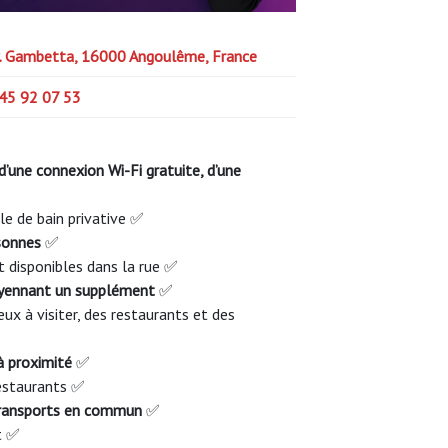
. Gambetta, 16000 Angoulême, France
45 92 07 53
’une connexion Wi-Fi gratuite, d’une
le de bain privative ✅
rsonnes
✅
 disponibles dans la rue ✅
oyennant un supplément
✅
eux à visiter, des restaurants et des
à proximité
✅
restaurants ✅
transports en commun
✅
t ✅