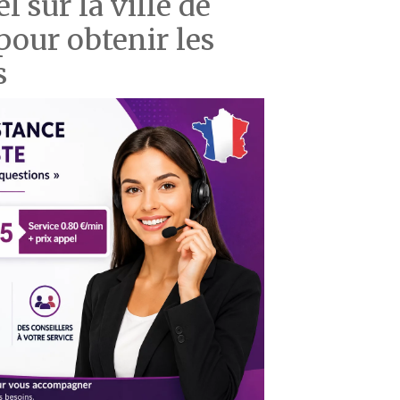
 sur la ville de
ur obtenir les
s