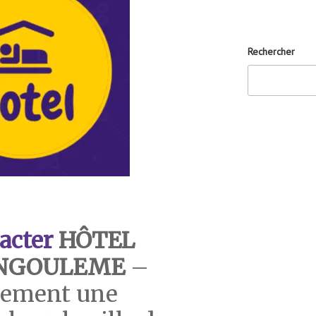
Rechercher
acter
HÔTEL
ANGOULEME
–
dement une