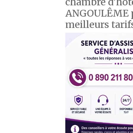
chambre d’hôtel
ANGOULÊME po
meilleurs tarif