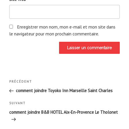
Enregistrer mon nom, mon e-mail et mon site dans
le navigateur pour mon prochain commentaire.
Navigation
Article
PRÉCÉDENT
de
précédent
comment joindre Toyoko Inn Marseille Saint Charles
l’article
Article
SUIVANT
suivant
comment joindre B&B HOTEL Aix-En-Provence Le Tholonet