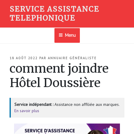
Aller
SERVICE ASSISTANCE
au
TELEPHONIQUE
contenu
principal
Menu
PUBLIÉ
18 AOÛT 2022
PAR
ANNUAIRE GÉNÉRALISTE
LE
comment joindre
Hôtel Doussière
Service indépendant :
Assistance non affiliée aux marques.
En savoir plus