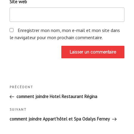
Site web
Enregistrer mon nom, mon e-mail et mon site dans
le navigateur pour mon prochain commentaire.
Navigation
Article
PRÉCÉDENT
de
précédent
comment joindre Hotel Restaurant Régina
l’article
Article
SUIVANT
suivant
comment joindre Appart’hôtel et Spa Odalys Ferney