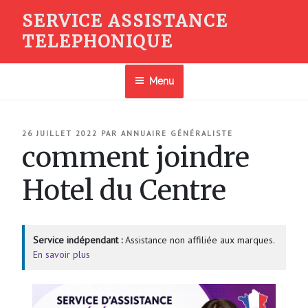
Aller
SERVICE ASSISTANCE
au
TELEPHONIQUE
contenu
principal
Menu
PUBLIÉ
26 JUILLET 2022
PAR
ANNUAIRE GÉNÉRALISTE
LE
comment joindre
Hotel du Centre
Service indépendant :
Assistance non affiliée aux marques.
En savoir plus