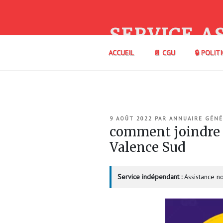
Aller
au
contenu
SERVICE A
principal
ACCUEIL
📄 CGU
🔒 POLIT
PUBLIÉ
9 AOÛT 2022
PAR
ANNUAIRE GÉNÉ
LE
comment joindre 
Valence Sud
Service indépendant :
Assistance no