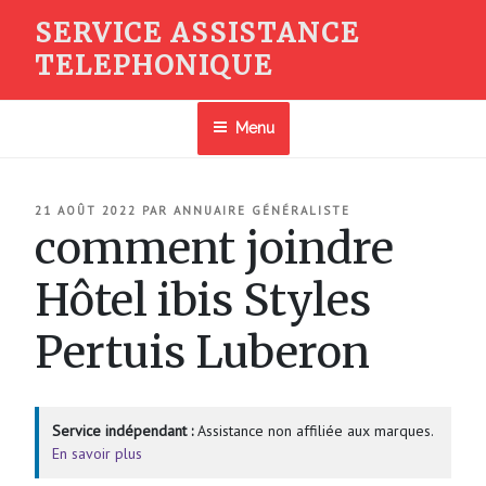
Aller
SERVICE ASSISTANCE
au
TELEPHONIQUE
contenu
principal
Menu
PUBLIÉ
21 AOÛT 2022
PAR
ANNUAIRE GÉNÉRALISTE
LE
comment joindre
Hôtel ibis Styles
Pertuis Luberon
Service indépendant :
Assistance non affiliée aux marques.
En savoir plus