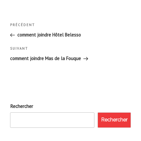
Navigation
Article
PRÉCÉDENT
de
précédent
comment joindre Hôtel Belesso
l’article
Article
SUIVANT
suivant
comment joindre Mas de la Fouque
Rechercher
Rechercher