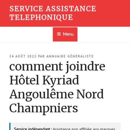
Aller
SERVICE ASSISTANCE
au
TELEPHONIQUE
contenu
principal
Menu
PUBLIÉ
24 AOÛT 2022
PAR
ANNUAIRE GÉNÉRALISTE
LE
comment joindre
Hôtel Kyriad
Angoulême Nord
Champniers
Service indépendant :
Assistance non affiliée aux marques.