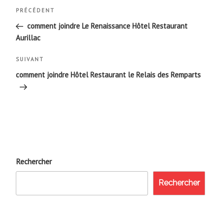
Navigation
Article
PRÉCÉDENT
de
précédent
comment joindre Le Renaissance Hôtel Restaurant
Aurillac
l’article
Article
SUIVANT
suivant
comment joindre Hôtel Restaurant le Relais des Remparts
Rechercher
Rechercher