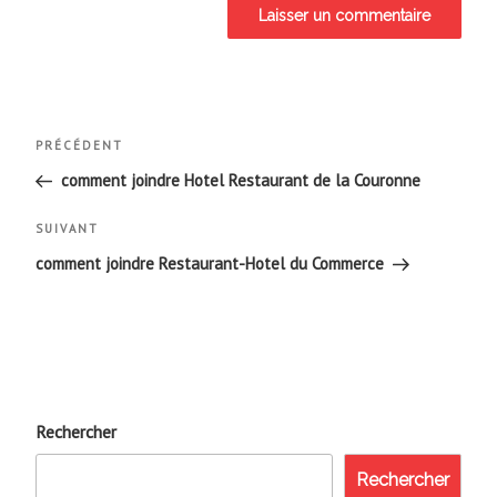
Navigation
Article
PRÉCÉDENT
de
précédent
comment joindre Hotel Restaurant de la Couronne
l’article
Article
SUIVANT
suivant
comment joindre Restaurant-Hotel du Commerce
Rechercher
Rechercher