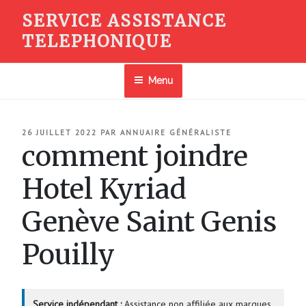
Aller
SERVICE ASSISTANCE
au
TELEPHONIQUE
contenu
principal
Menu
PUBLIÉ
26 JUILLET 2022
PAR
ANNUAIRE GÉNÉRALISTE
LE
comment joindre
Hotel Kyriad
Genève Saint Genis
Pouilly
Service indépendant :
Assistance non affiliée aux marques.