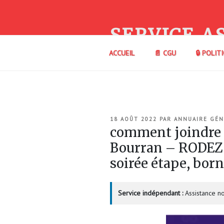
Aller
au
contenu
SERVICE A
principal
ACCUEIL
📄 CGU
🔒 POLIT
PUBLIÉ
18 AOÛT 2022
PAR
ANNUAIRE GÉN
LE
comment joindre
Bourran – RODEZ 
soirée étape, born
Service indépendant :
Assistance no