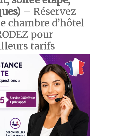
t, soirée étape,
ques)
– Réservez
e chambre d’hôtel
e RODEZ pour
lleurs tarifs