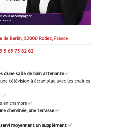
e de Berlin, 12000 Rodez, France
3 5 65 73 62 62
s d’une salle de bain attenante
✅
’une télévision à écran plat avec les chaînes
t
✅
pas en chambre ✅
une cheminée, une terrasse
✅
t servi moyennant un supplément
✅