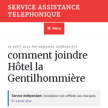
Aller
SERVICE ASSISTANCE
au
TELEPHONIQUE
contenu
principal
Menu
PUBLIÉ
16 AOÛT 2022
PAR
ANNUAIRE GÉNÉRALISTE
LE
comment joindre
Hôtel la
Gentilhommière
Service indépendant :
Assistance non affiliée aux marques.
En savoir plus