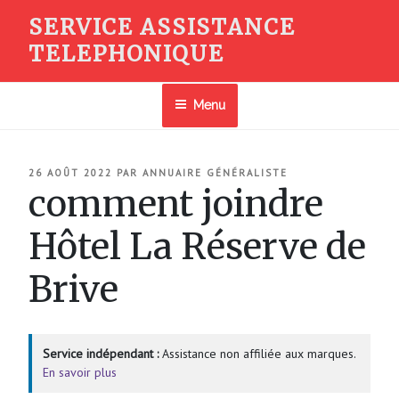
Aller
SERVICE ASSISTANCE
au
TELEPHONIQUE
contenu
principal
Menu
PUBLIÉ
26 AOÛT 2022
PAR
ANNUAIRE GÉNÉRALISTE
LE
comment joindre
Hôtel La Réserve de
Brive
Service indépendant :
Assistance non affiliée aux marques.
En savoir plus