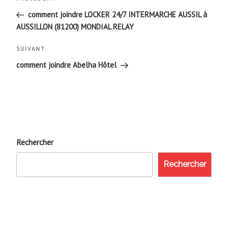
Article
de
précédent
comment joindre LOCKER 24/7 INTERMARCHE AUSSIL à
AUSSILLON (81200) MONDIAL RELAY
l’article
Article
SUIVANT
suivant
comment joindre Abelha Hôtel
Rechercher
Rechercher