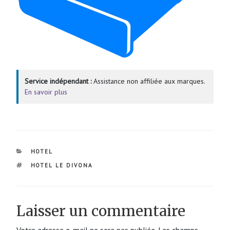
Service indépendant :
Assistance non affiliée aux marques.
En savoir plus
CATÉGORIES
HOTEL
ÉTIQUETTES
HOTEL LE DIVONA
Laisser un commentaire
Votre adresse e-mail ne sera pas publiée.
Les champs