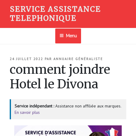
Aller
SERVICE ASSISTANCE
au
TELEPHONIQUE
contenu
principal
Menu
PUBLIÉ
24 JUILLET 2022
PAR
ANNUAIRE GÉNÉRALISTE
LE
comment joindre
Hotel le Divona
Service indépendant :
Assistance non affiliée aux marques.
En savoir plus