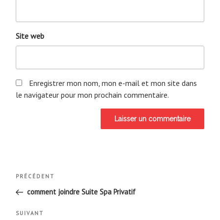
Site web
Enregistrer mon nom, mon e-mail et mon site dans
le navigateur pour mon prochain commentaire.
Navigation
Article
PRÉCÉDENT
de
précédent
comment joindre Suite Spa Privatif
l’article
Article
SUIVANT