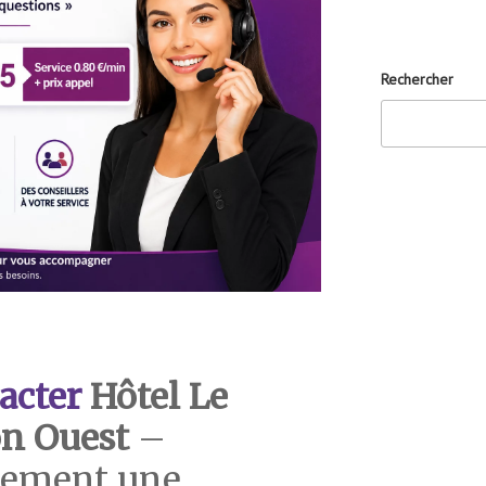
Rechercher
acter
Hôtel Le
on Ouest
–
dement une