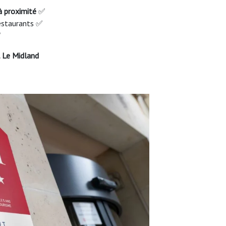
 à proximité
✅
restaurants ✅
✅
 Le Midland