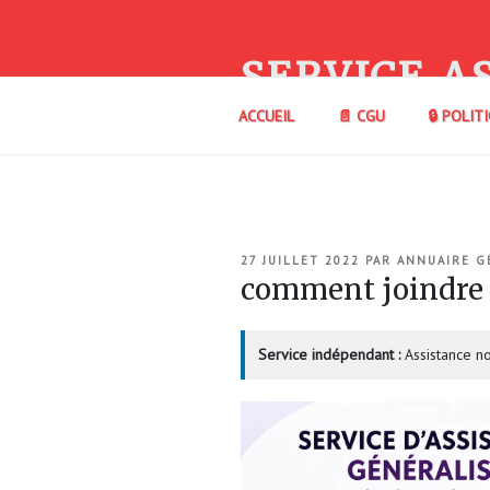
Aller
au
contenu
SERVICE A
principal
ACCUEIL
📄 CGU
🔒 POLIT
PUBLIÉ
27 JUILLET 2022
PAR
ANNUAIRE G
LE
comment joindre 
Service indépendant :
Assistance no