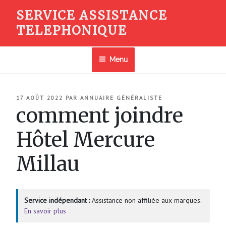
Aller
SERVICE ASSISTANCE
au
TELEPHONIQUE
contenu
principal
Menu
PUBLIÉ
17 AOÛT 2022
PAR
ANNUAIRE GÉNÉRALISTE
LE
comment joindre
Hôtel Mercure
Millau
Service indépendant :
Assistance non affiliée aux marques.
En savoir plus