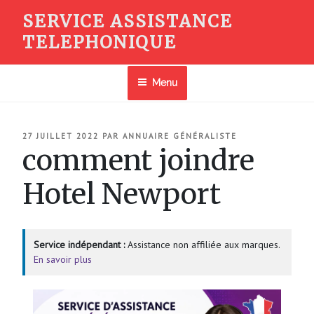
Aller
SERVICE ASSISTANCE
au
TELEPHONIQUE
contenu
principal
Menu
PUBLIÉ
27 JUILLET 2022
PAR
ANNUAIRE GÉNÉRALISTE
LE
comment joindre
Hotel Newport
Service indépendant :
Assistance non affiliée aux marques.
En savoir plus