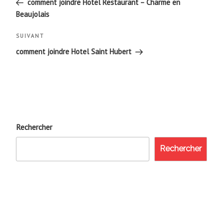
de
précédent
comment joindre Hotel Restaurant – Charme en
Beaujolais
l’article
Article
SUIVANT
suivant
comment joindre Hotel Saint Hubert
Rechercher
Rechercher