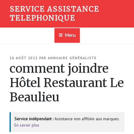
Aller
SERVICE ASSISTANCE
au
TELEPHONIQUE
contenu
principal
Menu
PUBLIÉ
26 AOÛT 2022
PAR
ANNUAIRE GÉNÉRALISTE
LE
comment joindre
Hôtel Restaurant Le
Beaulieu
Service indépendant :
Assistance non affiliée aux marques.
En savoir plus