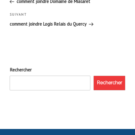
de
précédent
comment joindre Domaine de Mialaret
l’article
Article
SUIVANT
suivant
comment joindre Logis Relais du Quercy
Rechercher
Rechercher