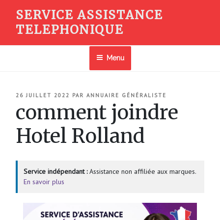
Aller
SERVICE ASSISTANCE
au
TELEPHONIQUE
contenu
principal
Menu
PUBLIÉ
26 JUILLET 2022
PAR
ANNUAIRE GÉNÉRALISTE
LE
comment joindre
Hotel Rolland
Service indépendant :
Assistance non affiliée aux marques.
En savoir plus