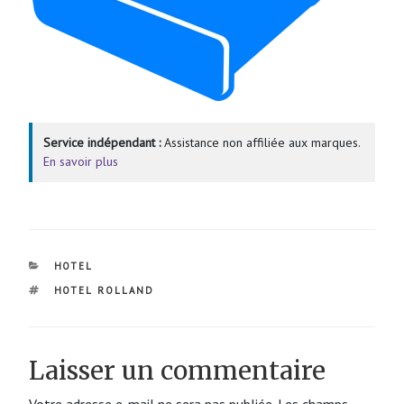
Service indépendant :
Assistance non affiliée aux marques.
En savoir plus
CATÉGORIES
HOTEL
ÉTIQUETTES
HOTEL ROLLAND
Laisser un commentaire
Votre adresse e-mail ne sera pas publiée.
Les champs