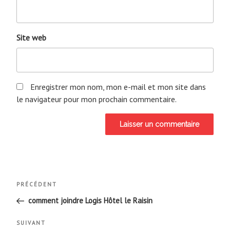
Site web
Enregistrer mon nom, mon e-mail et mon site dans
le navigateur pour mon prochain commentaire.
Navigation
Article
PRÉCÉDENT
de
précédent
comment joindre Logis Hôtel le Raisin
l’article
Article
SUIVANT