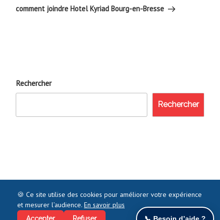
suivant
comment joindre Hotel Kyriad Bourg-en-Bresse
Rechercher
Rechercher
🍪 Ce site utilise des cookies pour améliorer votre expérience
et mesurer l’audience.
En savoir plus
©2021 COMMENTJOINDRE.FR - TOUS DROITS RÉSERVÉS
Accepter
Refuser
📞 Besoin d’aide ?