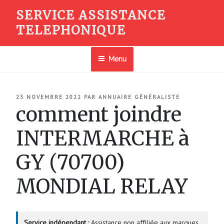
Aller
SERVICE ASSISTANCE
au
TELEPHONIQUE
contenu
principal
Menu
PUBLIÉ
23 NOVEMBRE 2022
PAR
ANNUAIRE GÉNÉRALISTE
LE
comment joindre
INTERMARCHE à
GY (70700)
MONDIAL RELAY
Service indépendant :
Assistance non affiliée aux marques.