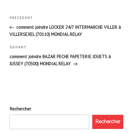
Navigation
Article
PRÉCÉDENT
de
précédent
comment joindre LOCKER 24/7 INTERMARCHE VILLER à
VILLERSEXEL (70110) MONDIAL RELAY
l’article
Article
SUIVANT
suivant
comment joindre BAZAR PECHE PAPETERIE JOUETS à
JUSSEY (70500) MONDIAL RELAY
Rechercher
Rechercher