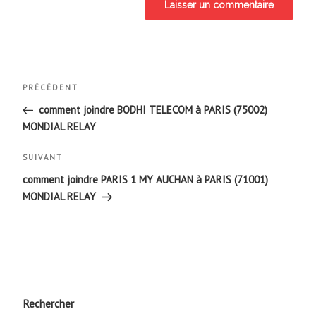
Navigation
Article
PRÉCÉDENT
de
précédent
comment joindre BODHI TELECOM à PARIS (75002)
MONDIAL RELAY
l’article
Article
SUIVANT
suivant
comment joindre PARIS 1 MY AUCHAN à PARIS (71001)
MONDIAL RELAY
Rechercher