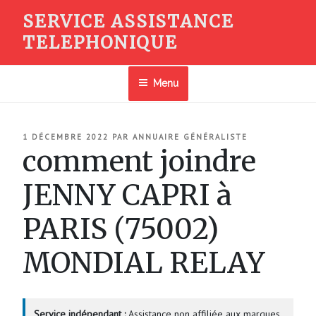
Aller
SERVICE ASSISTANCE
au
TELEPHONIQUE
contenu
principal
Menu
PUBLIÉ
1 DÉCEMBRE 2022
PAR
ANNUAIRE GÉNÉRALISTE
LE
comment joindre
JENNY CAPRI à
PARIS (75002)
MONDIAL RELAY
Service indépendant :
Assistance non affiliée aux marques.