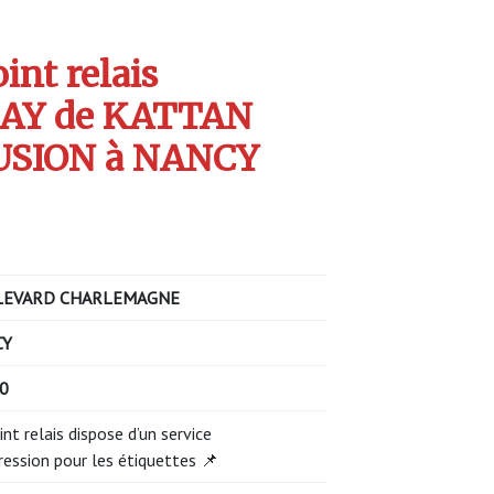
int relais
AY de KATTAN
USION à NANCY
LEVARD CHARLEMAGNE
CY
00
int relais dispose d’un service
ression pour les étiquettes 📌