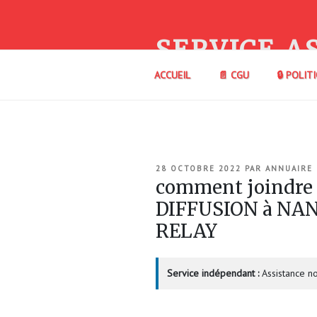
Aller
au
contenu
SERVICE A
principal
ACCUEIL
📄 CGU
🔒 POLIT
PUBLIÉ
28 OCTOBRE 2022
PAR
ANNUAIRE
LE
comment joindr
DIFFUSION à NA
RELAY
Service indépendant :
Assistance no