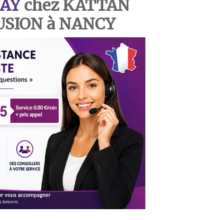
AY
chez KATTAN
USION à NANCY