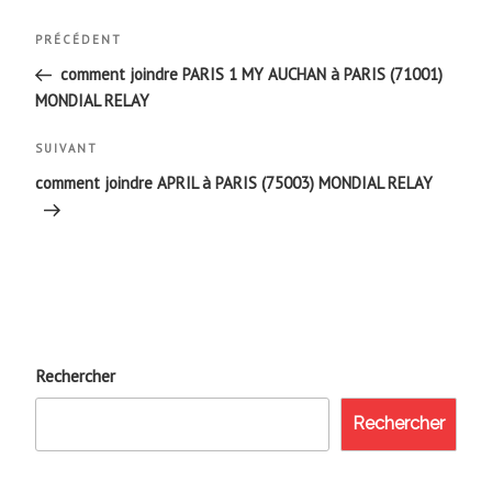
Navigation
Article
PRÉCÉDENT
de
précédent
comment joindre PARIS 1 MY AUCHAN à PARIS (71001)
MONDIAL RELAY
l’article
Article
SUIVANT
suivant
comment joindre APRIL à PARIS (75003) MONDIAL RELAY
Rechercher
Rechercher