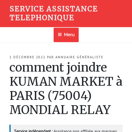
Aller
SERVICE ASSISTANCE
au
TELEPHONIQUE
contenu
principal
Menu
PUBLIÉ
1 DÉCEMBRE 2022
PAR
ANNUAIRE GÉNÉRALISTE
LE
comment joindre
KUMAN MARKET à
PARIS (75004)
MONDIAL RELAY
Service indépendant :
Assistance non affiliée aux marques.