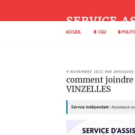
Aller
au
contenu
SERVICE A
principal
ACCUEIL
📄 CGU
🔒 POLIT
PUBLIÉ
9 NOVEMBRE 2022
PAR
ANNUAIRE
LE
comment joindre
VINZELLES
Service indépendant :
Assistance no