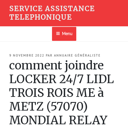
Aller
SERVICE ASSISTANCE
au
TELEPHONIQUE
contenu
principal
Menu
PUBLIÉ
9 NOVEMBRE 2022
PAR
ANNUAIRE GÉNÉRALISTE
LE
comment joindre
LOCKER 24/7 LIDL
TROIS ROIS ME à
METZ (57070)
MONDIAL RELAY