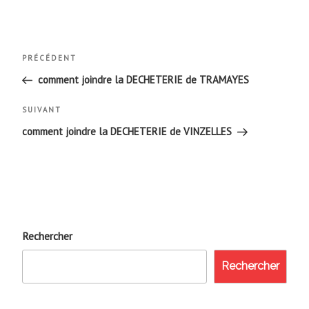
Navigation
Article
PRÉCÉDENT
de
précédent
comment joindre la DECHETERIE de TRAMAYES
l’article
Article
SUIVANT
suivant
comment joindre la DECHETERIE de VINZELLES
Rechercher
Rechercher