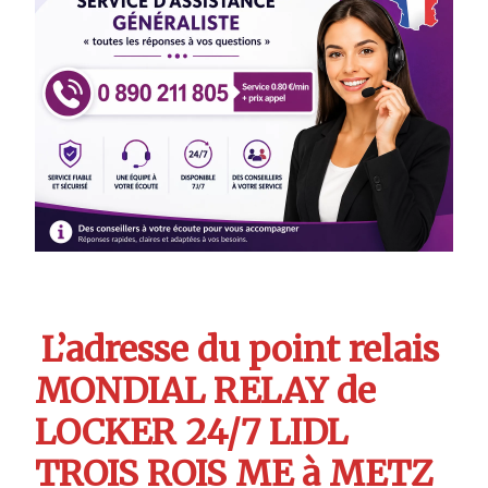
L’adresse du point relais
MONDIAL RELAY de
LOCKER 24/7 LIDL
TROIS ROIS ME à METZ