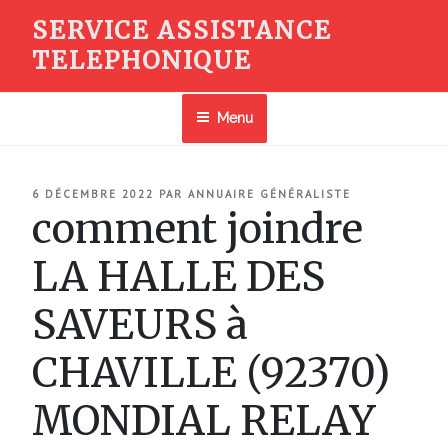
Aller
SERVICE ASSISTANCE
au
TELEPHONIQUE
contenu
principal
Menu
PUBLIÉ
6 DÉCEMBRE 2022
PAR
ANNUAIRE GÉNÉRALISTE
LE
comment joindre
LA HALLE DES
SAVEURS à
CHAVILLE (92370)
MONDIAL RELAY