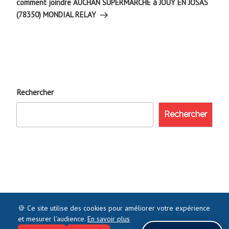
suivant
comment joindre AUCHAN SUPERMARCHE à JOUY EN JOSAS
(78350) MONDIAL RELAY
Rechercher
Rechercher
🍪 Ce site utilise des cookies pour améliorer votre expérience
et mesurer l’audience.
En savoir plus
©2021 COMMENTJOINDRE.FR - TOUS DROITS RÉSERVÉS