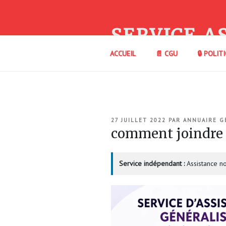
Aller
au
contenu
SERVICE A
principal
ACCUEIL
📄 CGU
🔒 POLIT
PUBLIÉ
27 JUILLET 2022
PAR
ANNUAIRE G
LE
comment joindre 
Service indépendant :
Assistance no