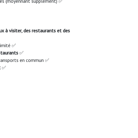
ges (moyennant supplément) ✅
x à visiter, des restaurants et des
ximité ✅
estaurants
✅
 transports en commun ✅
t
✅