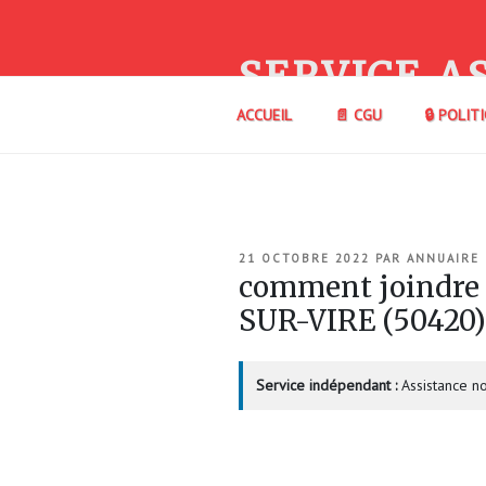
Aller
au
contenu
SERVICE A
principal
ACCUEIL
📄 CGU
🔒 POLIT
PUBLIÉ
21 OCTOBRE 2022
PAR
ANNUAIRE
LE
comment joindre 
SUR-VIRE (5042
Service indépendant :
Assistance no