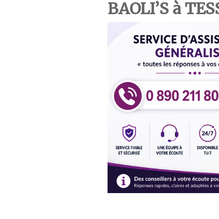
BAOLI’S à TE