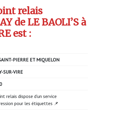
int relais
Y de LE BAOLI’S à
E est :
SAINT-PIERRE ET MIQUELON
Y-SUR-VIRE
0
int relais dispose d’un service
ression pour les étiquettes 📌