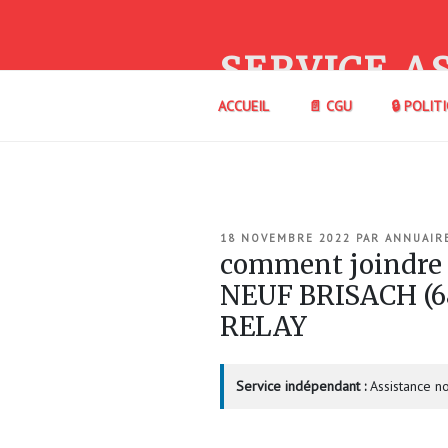
Aller
au
contenu
SERVICE A
principal
ACCUEIL
📄 CGU
🔒 POLIT
PUBLIÉ
18 NOVEMBRE 2022
PAR
ANNUAIR
LE
comment joindre 
NEUF BRISACH (
RELAY
Service indépendant :
Assistance no