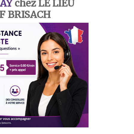
AY
chez LE LIEU
UF BRISACH