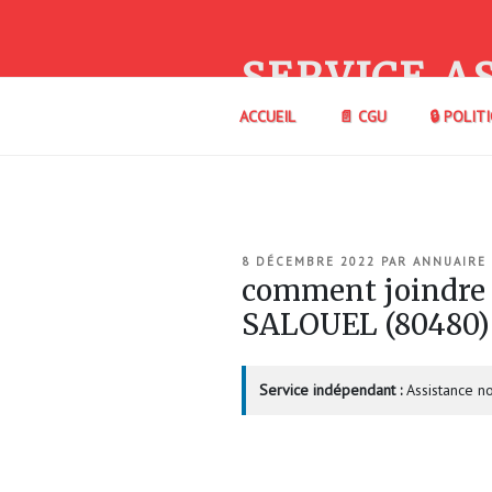
Aller
au
contenu
SERVICE A
principal
ACCUEIL
📄 CGU
🔒 POLIT
PUBLIÉ
8 DÉCEMBRE 2022
PAR
ANNUAIRE
LE
comment joindre
SALOUEL (80480
Service indépendant :
Assistance no